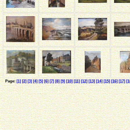
Page:
[1]
[2]
[3]
[4]
[5]
[6]
[7]
[8]
[9]
[10]
[11]
[12]
[13]
[14]
[15]
[16]
[17]
[1