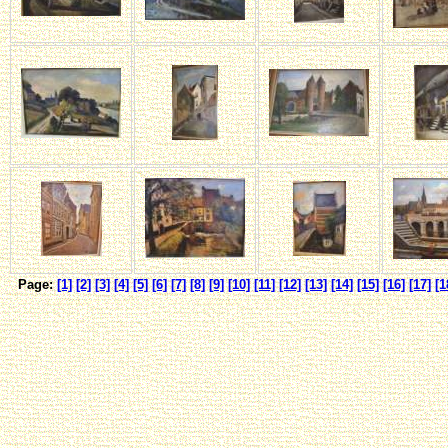
Page:
[1]
[2]
[3]
[4]
[5]
[6]
[7]
[8]
[9]
[10]
[11]
[12]
[13]
[14]
[15]
[16]
[17]
[1